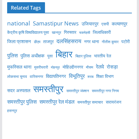
Related Tags
national
Samastipur News
उजियारपुर
कल्याणपुर
एसपी
केंद्रीय कृषि विश्वविद्यालय पूसा
गिरफ्तार
जिलाधिकारी
खानपुर
चकमेहसी
दलसिंहसराय
जिला प्रशासन
ताजपुर
नगर थाना
पटोरी
डीएम
नीतीश कुमार
बिहार
पुलिस
पुलिस अधीक्षक
भारतीय रेल
पूसा
बिहार पुलिस
रेलवे
मुफस्सिल थाना
रोसड़ा
मोहिउद्दीननगर
मुसरीघरारी
मोहनपुर
मौसम
विभूतिपुर
विद्यापतिनगर
शिक्षा विभाग
लोकसभा चुनाव
वारिसनगर
शराब
समस्तीपुर
सदर अस्पताल
समस्तीपुर नगर निगम
समस्तीपुर जंक्शन
समस्तीपुर पुलिस
समस्तीपुर रेल मंडल
सरायरंजन
समस्तीपुर समाचार
हसनपुर