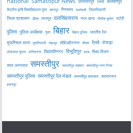
national
Samastipur News
उजियारपुर
कल्याणपुर
एसपी
केंद्रीय कृषि विश्वविद्यालय पूसा
गिरफ्तार
जिलाधिकारी
खानपुर
चकमेहसी
दलसिंहसराय
जिला प्रशासन
ताजपुर
नगर थाना
पटोरी
डीएम
नीतीश कुमार
बिहार
पुलिस
पुलिस अधीक्षक
भारतीय रेल
पूसा
बिहार पुलिस
रेलवे
मुफस्सिल थाना
रोसड़ा
मोहिउद्दीननगर
मुसरीघरारी
मोहनपुर
मौसम
विभूतिपुर
विद्यापतिनगर
शिक्षा विभाग
लोकसभा चुनाव
वारिसनगर
शराब
समस्तीपुर
सदर अस्पताल
समस्तीपुर नगर निगम
समस्तीपुर जंक्शन
समस्तीपुर पुलिस
समस्तीपुर रेल मंडल
सरायरंजन
समस्तीपुर समाचार
हसनपुर