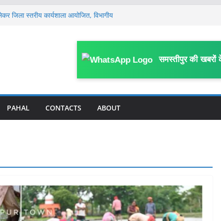
लेकर जिला स्तरीय कार्यशाला आयोजित, विभागीय
ं, मामला खत्म किया जाए: सुप्रीम कोर्ट में बिहार
प, सहरसा के DPO अजीत अमर के 4 ठिकानों पर
समस्तीपुर की खबरों 
ें हाहाकार, प्रदेश से पंचायत तक सभी कमेटी भंग, नई
साल के मासूम की 13 दिन बाद मौ’त, घर के पास
या था हमला
PAHAL
CONTACTS
ABOUT