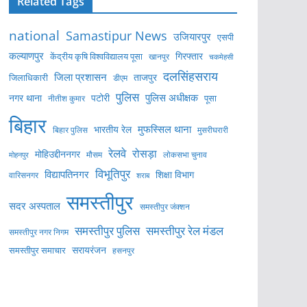
Related Tags
national
Samastipur News
उजियारपुर
एसपी
कल्याणपुर
केंद्रीय कृषि विश्वविद्यालय पूसा
गिरफ्तार
खानपुर
चकमेहसी
दलसिंहसराय
जिला प्रशासन
ताजपुर
जिलाधिकारी
डीएम
पुलिस
पुलिस अधीक्षक
नगर थाना
पटोरी
पूसा
नीतीश कुमार
बिहार
मुफस्सिल थाना
भारतीय रेल
बिहार पुलिस
मुसरीघरारी
रेलवे
रोसड़ा
मोहिउद्दीननगर
लोकसभा चुनाव
मोहनपुर
मौसम
विभूतिपुर
विद्यापतिनगर
शिक्षा विभाग
वारिसनगर
शराब
समस्तीपुर
सदर अस्पताल
समस्तीपुर जंक्शन
समस्तीपुर पुलिस
समस्तीपुर रेल मंडल
समस्तीपुर नगर निगम
सरायरंजन
समस्तीपुर समाचार
हसनपुर