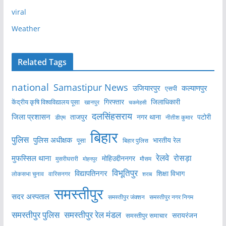
viral
Weather
Related Tags
national
Samastipur News
उजियारपुर
कल्याणपुर
एसपी
केंद्रीय कृषि विश्वविद्यालय पूसा
गिरफ्तार
जिलाधिकारी
खानपुर
चकमेहसी
दलसिंहसराय
जिला प्रशासन
ताजपुर
नगर थाना
पटोरी
डीएम
नीतीश कुमार
बिहार
पुलिस
पुलिस अधीक्षक
भारतीय रेल
पूसा
बिहार पुलिस
रेलवे
मुफस्सिल थाना
रोसड़ा
मोहिउद्दीननगर
मुसरीघरारी
मोहनपुर
मौसम
विभूतिपुर
विद्यापतिनगर
शिक्षा विभाग
लोकसभा चुनाव
वारिसनगर
शराब
समस्तीपुर
सदर अस्पताल
समस्तीपुर नगर निगम
समस्तीपुर जंक्शन
समस्तीपुर पुलिस
समस्तीपुर रेल मंडल
सरायरंजन
समस्तीपुर समाचार