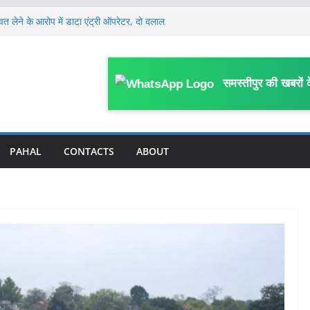
श्वत लेने के आरोप में डाटा एंट्री ऑपरेटर, दो दलाल
ार
यरत महिला कर्मियों ने कानूनगो पर लगाया अभद्र
का आरोप
्रामीण कार्य विभाग के कर्मी की सड़क हादसे में मौ’त
समस्तीपुर की खबरों 
कर घर से निकली 12वीं की छात्रा, मानव तस्करों
या में बेचा
ांच किट हुई खत्म, वार्ड में भी कोई व्यवस्था नहीं;
ू वार्ड का पोस्टर
PAHAL
CONTACTS
ABOUT