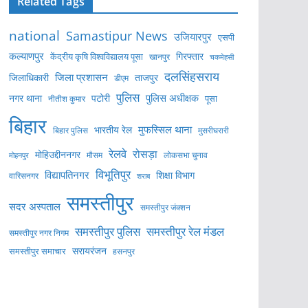
Related Tags
national
Samastipur News
उजियारपुर
एसपी
कल्याणपुर
केंद्रीय कृषि विश्वविद्यालय पूसा
गिरफ्तार
खानपुर
चकमेहसी
दलसिंहसराय
जिला प्रशासन
ताजपुर
जिलाधिकारी
डीएम
पुलिस
पुलिस अधीक्षक
नगर थाना
पटोरी
पूसा
नीतीश कुमार
बिहार
मुफस्सिल थाना
भारतीय रेल
बिहार पुलिस
मुसरीघरारी
रेलवे
रोसड़ा
मोहिउद्दीननगर
लोकसभा चुनाव
मोहनपुर
मौसम
विभूतिपुर
विद्यापतिनगर
शिक्षा विभाग
वारिसनगर
शराब
समस्तीपुर
सदर अस्पताल
समस्तीपुर जंक्शन
समस्तीपुर पुलिस
समस्तीपुर रेल मंडल
समस्तीपुर नगर निगम
सरायरंजन
समस्तीपुर समाचार
हसनपुर