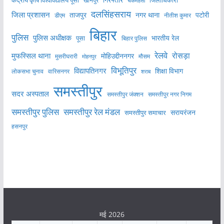
केंद्रीय कृषि विश्वविद्यालय पूसा
गिरफ्तार
जिलाधिकारी
खानपुर
चकमेहसी
दलसिंहसराय
जिला प्रशासन
ताजपुर
नगर थाना
पटोरी
डीएम
नीतीश कुमार
बिहार
पुलिस
पुलिस अधीक्षक
भारतीय रेल
पूसा
बिहार पुलिस
रेलवे
मुफस्सिल थाना
रोसड़ा
मोहिउद्दीननगर
मुसरीघरारी
मोहनपुर
मौसम
विभूतिपुर
विद्यापतिनगर
शिक्षा विभाग
लोकसभा चुनाव
वारिसनगर
शराब
समस्तीपुर
सदर अस्पताल
समस्तीपुर नगर निगम
समस्तीपुर जंक्शन
समस्तीपुर पुलिस
समस्तीपुर रेल मंडल
सरायरंजन
समस्तीपुर समाचार
हसनपुर
मई 2026