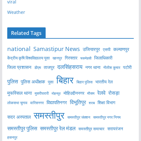
viral
Weather
Related Tags
national
Samastipur News
उजियारपुर
कल्याणपुर
एसपी
केंद्रीय कृषि विश्वविद्यालय पूसा
गिरफ्तार
जिलाधिकारी
खानपुर
चकमेहसी
दलसिंहसराय
जिला प्रशासन
ताजपुर
नगर थाना
पटोरी
डीएम
नीतीश कुमार
बिहार
पुलिस
पुलिस अधीक्षक
भारतीय रेल
पूसा
बिहार पुलिस
रेलवे
मुफस्सिल थाना
रोसड़ा
मोहिउद्दीननगर
मुसरीघरारी
मोहनपुर
मौसम
विभूतिपुर
विद्यापतिनगर
शिक्षा विभाग
लोकसभा चुनाव
वारिसनगर
शराब
समस्तीपुर
सदर अस्पताल
समस्तीपुर नगर निगम
समस्तीपुर जंक्शन
समस्तीपुर पुलिस
समस्तीपुर रेल मंडल
सरायरंजन
समस्तीपुर समाचार
हसनपुर