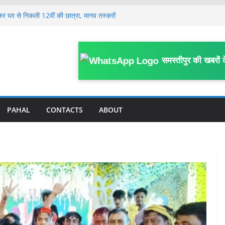
्रामीण कार्य विभाग के कर्मी की सड़क हादसे में मौ’त
कर घर से निकली 12वीं की छात्रा, मानव तस्करों
या में बेचा
 की कथित साजिश से हड़कंप, जेल अधीक्षक समेत
गश्ती वाहन, ड्राइवर की मौत, दारोगा समेत 3
समस्तीपुर की खबरों 
यरत महिला कर्मियों ने कानूनगो पर लगाया अभद्र
का आरोप
PAHAL
CONTACTS
ABOUT