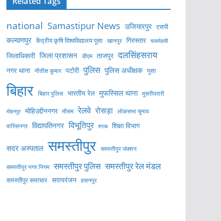
Related Tags
national
Samastipur News
उजियारपुर
एसपी
कल्याणपुर
केंद्रीय कृषि विश्वविद्यालय पूसा
गिरफ्तार
खानपुर
चकमेहसी
दलसिंहसराय
जिला प्रशासन
ताजपुर
जिलाधिकारी
डीएम
पुलिस
पुलिस अधीक्षक
नगर थाना
पटोरी
पूसा
नीतीश कुमार
बिहार
मुफस्सिल थाना
भारतीय रेल
बिहार पुलिस
मुसरीघरारी
रेलवे
रोसड़ा
मोहिउद्दीननगर
लोकसभा चुनाव
मोहनपुर
मौसम
विभूतिपुर
विद्यापतिनगर
शिक्षा विभाग
वारिसनगर
शराब
समस्तीपुर
सदर अस्पताल
समस्तीपुर जंक्शन
समस्तीपुर पुलिस
समस्तीपुर रेल मंडल
समस्तीपुर नगर निगम
सरायरंजन
समस्तीपुर समाचार
हसनपुर