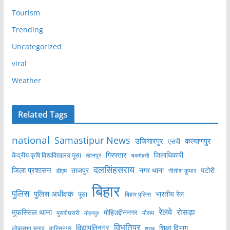
Tourism
Trending
Uncategorized
viral
Weather
Related Tags
national
Samastipur News
उजियारपुर
कल्याणपुर
एसपी
केंद्रीय कृषि विश्वविद्यालय पूसा
गिरफ्तार
जिलाधिकारी
खानपुर
चकमेहसी
दलसिंहसराय
जिला प्रशासन
ताजपुर
नगर थाना
पटोरी
डीएम
नीतीश कुमार
बिहार
पुलिस
पुलिस अधीक्षक
भारतीय रेल
पूसा
बिहार पुलिस
रेलवे
मुफस्सिल थाना
रोसड़ा
मोहिउद्दीननगर
मुसरीघरारी
मोहनपुर
मौसम
विभूतिपुर
विद्यापतिनगर
शिक्षा विभाग
लोकसभा चुनाव
वारिसनगर
शराब