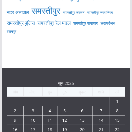
समस्तीपुर
सदर अस्पताल
समस्तीपुर नगर निगम
समस्तीपुर जंक्शन
समस्तीपुर पुलिस
समस्तीपुर रेल मंडल
सरायरंजन
समस्तीपुर समाचार
हसनपुर
जून 2025
सोम
मंगल
बुध
गुरु
शुक्र
शनि
रवि
1
2
3
4
5
6
7
8
9
10
11
12
13
14
15
16
17
18
19
20
21
22