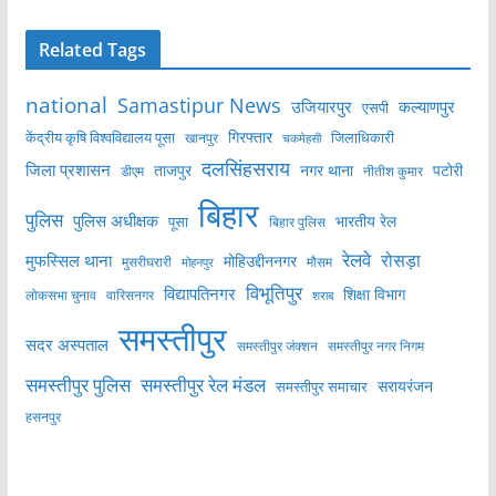
Related Tags
national
Samastipur News
उजियारपुर
कल्याणपुर
एसपी
केंद्रीय कृषि विश्वविद्यालय पूसा
गिरफ्तार
जिलाधिकारी
खानपुर
चकमेहसी
दलसिंहसराय
जिला प्रशासन
ताजपुर
नगर थाना
पटोरी
डीएम
नीतीश कुमार
बिहार
पुलिस
पुलिस अधीक्षक
भारतीय रेल
पूसा
बिहार पुलिस
रेलवे
मुफस्सिल थाना
रोसड़ा
मोहिउद्दीननगर
मुसरीघरारी
मोहनपुर
मौसम
विभूतिपुर
विद्यापतिनगर
शिक्षा विभाग
लोकसभा चुनाव
वारिसनगर
शराब
समस्तीपुर
सदर अस्पताल
समस्तीपुर नगर निगम
समस्तीपुर जंक्शन
समस्तीपुर पुलिस
समस्तीपुर रेल मंडल
सरायरंजन
समस्तीपुर समाचार
हसनपुर