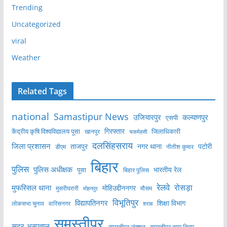
Trending
Uncategorized
viral
Weather
Related Tags
national
Samastipur News
उजियारपुर
कल्याणपुर
एसपी
केंद्रीय कृषि विश्वविद्यालय पूसा
गिरफ्तार
जिलाधिकारी
खानपुर
चकमेहसी
दलसिंहसराय
जिला प्रशासन
ताजपुर
नगर थाना
पटोरी
डीएम
नीतीश कुमार
बिहार
पुलिस
पुलिस अधीक्षक
भारतीय रेल
पूसा
बिहार पुलिस
रेलवे
मुफस्सिल थाना
रोसड़ा
मोहिउद्दीननगर
मुसरीघरारी
मोहनपुर
मौसम
विभूतिपुर
विद्यापतिनगर
शिक्षा विभाग
लोकसभा चुनाव
वारिसनगर
शराब
समस्तीपुर
सदर अस्पताल
समस्तीपुर नगर निगम
समस्तीपुर जंक्शन