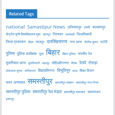
Related Tags
national
Samastipur News
उजियारपुर
कल्याणपुर
एसपी
केंद्रीय कृषि विश्वविद्यालय पूसा
गिरफ्तार
जिलाधिकारी
खानपुर
चकमेहसी
दलसिंहसराय
जिला प्रशासन
ताजपुर
नगर थाना
पटोरी
डीएम
नीतीश कुमार
बिहार
पुलिस
पुलिस अधीक्षक
भारतीय रेल
पूसा
बिहार पुलिस
रेलवे
मुफस्सिल थाना
रोसड़ा
मोहिउद्दीननगर
मुसरीघरारी
मोहनपुर
मौसम
विभूतिपुर
विद्यापतिनगर
शिक्षा विभाग
लोकसभा चुनाव
वारिसनगर
शराब
समस्तीपुर
सदर अस्पताल
समस्तीपुर नगर निगम
समस्तीपुर जंक्शन
समस्तीपुर पुलिस
समस्तीपुर रेल मंडल
सरायरंजन
समस्तीपुर समाचार
हसनपुर