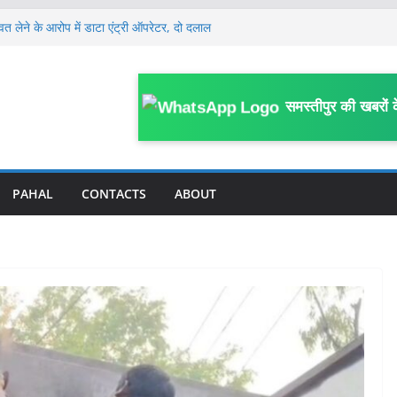
श्वत लेने के आरोप में डाटा एंट्री ऑपरेटर, दो दलाल
ार
यरत महिला कर्मियों ने कानूनगो पर लगाया अभद्र
का आरोप
्रामीण कार्य विभाग के कर्मी की सड़क हादसे में मौ’त
समस्तीपुर की खबरों 
कर घर से निकली 12वीं की छात्रा, मानव तस्करों
या में बेचा
ांच किट हुई खत्म, वार्ड में भी कोई व्यवस्था नहीं;
ू वार्ड का पोस्टर
PAHAL
CONTACTS
ABOUT