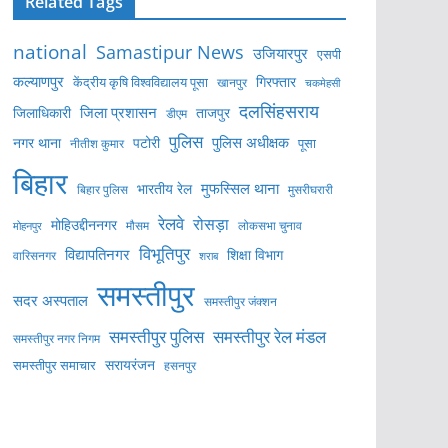
Related Tags
national
Samastipur News
उजियारपुर
एसपी
कल्याणपुर
केंद्रीय कृषि विश्वविद्यालय पूसा
गिरफ्तार
खानपुर
चकमेहसी
दलसिंहसराय
जिला प्रशासन
ताजपुर
जिलाधिकारी
डीएम
पुलिस
पुलिस अधीक्षक
नगर थाना
पटोरी
पूसा
नीतीश कुमार
बिहार
मुफस्सिल थाना
भारतीय रेल
बिहार पुलिस
मुसरीघरारी
रेलवे
रोसड़ा
मोहिउद्दीननगर
लोकसभा चुनाव
मोहनपुर
मौसम
विभूतिपुर
विद्यापतिनगर
शिक्षा विभाग
वारिसनगर
शराब
समस्तीपुर
सदर अस्पताल
समस्तीपुर जंक्शन
समस्तीपुर पुलिस
समस्तीपुर रेल मंडल
समस्तीपुर नगर निगम
सरायरंजन
समस्तीपुर समाचार
हसनपुर