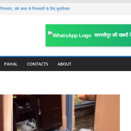
गिरफ्तार, लंबे समय से गिरफ्तारी के लिए मुफस्सिल
ें हाहाकार, प्रदेश से पंचायत तक सभी कमेटी भंग, नई
साल के मासूम की 13 दिन बाद मौ’त, घर के पास
समस्तीपुर की खबरों 
या था हमला
लेकर जिला स्तरीय कार्यशाला आयोजित, विभागीय
 पर FIR; काम में बाधा, आउटसोर्सिंग कर्मियों से
काम प्रभावित करने का आरोप
PAHAL
CONTACTS
ABOUT