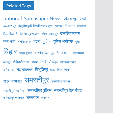
Related Tags
national
Samastipur News
उजियारपुर
एसपी
कल्याणपुर
केंद्रीय कृषि विश्वविद्यालय पूसा
गिरफ्तार
खानपुर
चकमेहसी
दलसिंहसराय
जिला प्रशासन
ताजपुर
जिलाधिकारी
डीएम
पुलिस
पुलिस अधीक्षक
नगर थाना
पटोरी
पूसा
नीतीश कुमार
बिहार
मुफस्सिल थाना
भारतीय रेल
बिहार पुलिस
मुसरीघरारी
रेलवे
रोसड़ा
मोहिउद्दीननगर
लोकसभा चुनाव
मोहनपुर
मौसम
विभूतिपुर
विद्यापतिनगर
शिक्षा विभाग
वारिसनगर
शराब
समस्तीपुर
सदर अस्पताल
समस्तीपुर जंक्शन
समस्तीपुर पुलिस
समस्तीपुर रेल मंडल
समस्तीपुर नगर निगम
सरायरंजन
समस्तीपुर समाचार
हसनपुर