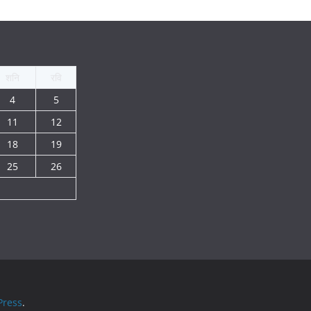
शनि
रवि
4
5
11
12
18
19
25
26
ress
.