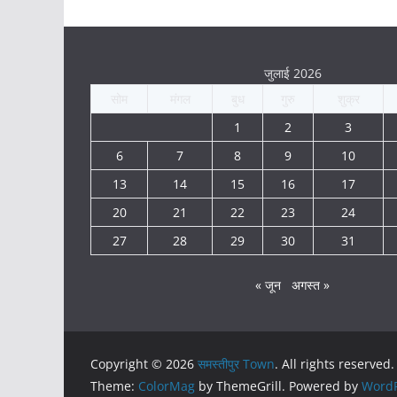
जुलाई 2026
सोम
मंगल
बुध
गुरु
शुक्र
1
2
3
6
7
8
9
10
13
14
15
16
17
20
21
22
23
24
27
28
29
30
31
« जून
अगस्त »
Copyright © 2026
समस्तीपुर Town
. All rights reserved.
Theme:
ColorMag
by ThemeGrill. Powered by
WordP