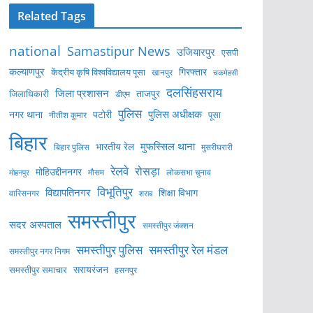
Related Tags
national
Samastipur News
उजियारपुर
एसपी
कल्याणपुर
केंद्रीय कृषि विश्वविद्यालय पूसा
गिरफ्तार
खानपुर
चकमेहसी
दलसिंहसराय
जिला प्रशासन
ताजपुर
जिलाधिकारी
डीएम
पुलिस
पुलिस अधीक्षक
नगर थाना
पटोरी
पूसा
नीतीश कुमार
बिहार
मुफस्सिल थाना
भारतीय रेल
बिहार पुलिस
मुसरीघरारी
रेलवे
रोसड़ा
मोहिउद्दीननगर
लोकसभा चुनाव
मोहनपुर
मौसम
विभूतिपुर
विद्यापतिनगर
शिक्षा विभाग
वारिसनगर
शराब
समस्तीपुर
सदर अस्पताल
समस्तीपुर जंक्शन
समस्तीपुर पुलिस
समस्तीपुर रेल मंडल
समस्तीपुर नगर निगम
सरायरंजन
समस्तीपुर समाचार
हसनपुर