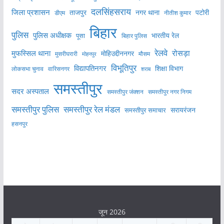
दलसिंहसराय
जिला प्रशासन
ताजपुर
नगर थाना
पटोरी
डीएम
नीतीश कुमार
बिहार
पुलिस
पुलिस अधीक्षक
भारतीय रेल
पूसा
बिहार पुलिस
रेलवे
मुफस्सिल थाना
रोसड़ा
मोहिउद्दीननगर
मुसरीघरारी
मोहनपुर
मौसम
विभूतिपुर
विद्यापतिनगर
शिक्षा विभाग
लोकसभा चुनाव
वारिसनगर
शराब
समस्तीपुर
सदर अस्पताल
समस्तीपुर नगर निगम
समस्तीपुर जंक्शन
समस्तीपुर पुलिस
समस्तीपुर रेल मंडल
सरायरंजन
समस्तीपुर समाचार
हसनपुर
जून 2026