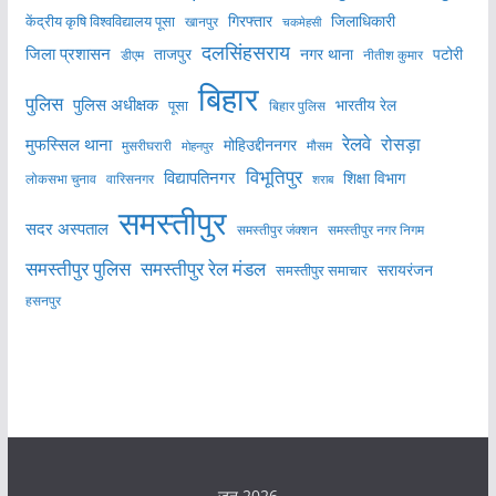
केंद्रीय कृषि विश्वविद्यालय पूसा
गिरफ्तार
जिलाधिकारी
खानपुर
चकमेहसी
दलसिंहसराय
जिला प्रशासन
ताजपुर
नगर थाना
पटोरी
डीएम
नीतीश कुमार
बिहार
पुलिस
पुलिस अधीक्षक
भारतीय रेल
पूसा
बिहार पुलिस
रेलवे
मुफस्सिल थाना
रोसड़ा
मोहिउद्दीननगर
मुसरीघरारी
मोहनपुर
मौसम
विभूतिपुर
विद्यापतिनगर
शिक्षा विभाग
लोकसभा चुनाव
वारिसनगर
शराब
समस्तीपुर
सदर अस्पताल
समस्तीपुर नगर निगम
समस्तीपुर जंक्शन
समस्तीपुर पुलिस
समस्तीपुर रेल मंडल
सरायरंजन
समस्तीपुर समाचार
हसनपुर
जून 2026