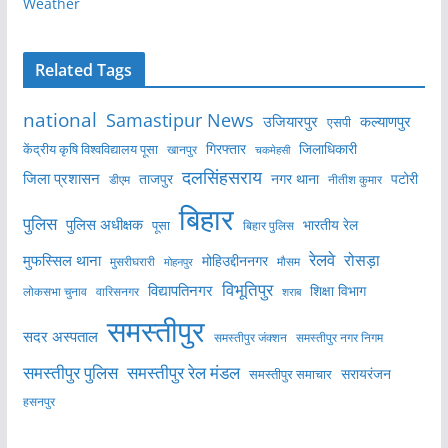
Weather
Related Tags
national
Samastipur News
उजियारपुर
कल्याणपुर
एसपी
केंद्रीय कृषि विश्वविद्यालय पूसा
गिरफ्तार
जिलाधिकारी
खानपुर
चकमेहसी
दलसिंहसराय
जिला प्रशासन
ताजपुर
नगर थाना
पटोरी
डीएम
नीतीश कुमार
बिहार
पुलिस
पुलिस अधीक्षक
भारतीय रेल
पूसा
बिहार पुलिस
रेलवे
मुफस्सिल थाना
रोसड़ा
मोहिउद्दीननगर
मुसरीघरारी
मोहनपुर
मौसम
विभूतिपुर
विद्यापतिनगर
शिक्षा विभाग
लोकसभा चुनाव
वारिसनगर
शराब
समस्तीपुर
सदर अस्पताल
समस्तीपुर नगर निगम
समस्तीपुर जंक्शन
समस्तीपुर पुलिस
समस्तीपुर रेल मंडल
सरायरंजन
समस्तीपुर समाचार
हसनपुर