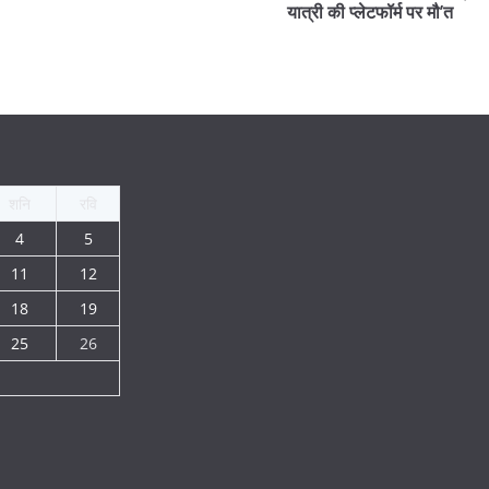
यात्री की प्लेटफॉर्म पर मौ’त
शनि
रवि
4
5
11
12
18
19
25
26