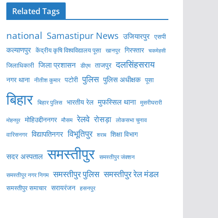
Related Tags
national
Samastipur News
उजियारपुर
एसपी
कल्याणपुर
केंद्रीय कृषि विश्वविद्यालय पूसा
गिरफ्तार
खानपुर
चकमेहसी
दलसिंहसराय
जिला प्रशासन
ताजपुर
जिलाधिकारी
डीएम
पुलिस
पुलिस अधीक्षक
नगर थाना
पटोरी
पूसा
नीतीश कुमार
बिहार
मुफस्सिल थाना
भारतीय रेल
बिहार पुलिस
मुसरीघरारी
रेलवे
रोसड़ा
मोहिउद्दीननगर
लोकसभा चुनाव
मोहनपुर
मौसम
विभूतिपुर
विद्यापतिनगर
शिक्षा विभाग
वारिसनगर
शराब
समस्तीपुर
सदर अस्पताल
समस्तीपुर जंक्शन
समस्तीपुर पुलिस
समस्तीपुर रेल मंडल
समस्तीपुर नगर निगम
सरायरंजन
समस्तीपुर समाचार
हसनपुर