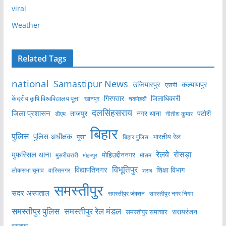
viral
Weather
Related Tags
national
Samastipur News
उजियारपुर
कल्याणपुर
एसपी
केंद्रीय कृषि विश्वविद्यालय पूसा
गिरफ्तार
जिलाधिकारी
खानपुर
चकमेहसी
दलसिंहसराय
जिला प्रशासन
ताजपुर
नगर थाना
पटोरी
डीएम
नीतीश कुमार
बिहार
पुलिस
पुलिस अधीक्षक
भारतीय रेल
पूसा
बिहार पुलिस
रेलवे
मुफस्सिल थाना
रोसड़ा
मोहिउद्दीननगर
मुसरीघरारी
मोहनपुर
मौसम
विभूतिपुर
विद्यापतिनगर
शिक्षा विभाग
लोकसभा चुनाव
वारिसनगर
शराब
समस्तीपुर
सदर अस्पताल
समस्तीपुर नगर निगम
समस्तीपुर जंक्शन
समस्तीपुर पुलिस
समस्तीपुर रेल मंडल
सरायरंजन
समस्तीपुर समाचार
हसनपुर