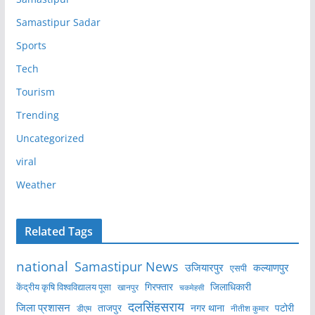
Samastipur Sadar
Sports
Tech
Tourism
Trending
Uncategorized
viral
Weather
Related Tags
national
Samastipur News
उजियारपुर
कल्याणपुर
एसपी
केंद्रीय कृषि विश्वविद्यालय पूसा
गिरफ्तार
जिलाधिकारी
खानपुर
चकमेहसी
दलसिंहसराय
जिला प्रशासन
ताजपुर
नगर थाना
पटोरी
डीएम
नीतीश कुमार