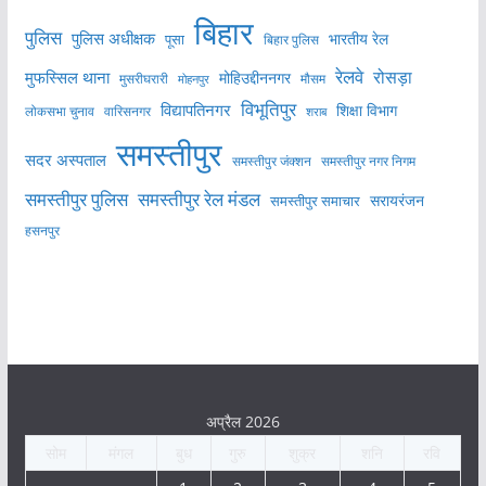
बिहार
पुलिस
पुलिस अधीक्षक
भारतीय रेल
पूसा
बिहार पुलिस
रेलवे
मुफस्सिल थाना
रोसड़ा
मोहिउद्दीननगर
मुसरीघरारी
मोहनपुर
मौसम
विभूतिपुर
विद्यापतिनगर
शिक्षा विभाग
लोकसभा चुनाव
वारिसनगर
शराब
समस्तीपुर
सदर अस्पताल
समस्तीपुर नगर निगम
समस्तीपुर जंक्शन
समस्तीपुर पुलिस
समस्तीपुर रेल मंडल
सरायरंजन
समस्तीपुर समाचार
हसनपुर
अप्रैल 2026
सोम
मंगल
बुध
गुरु
शुक्र
शनि
रवि