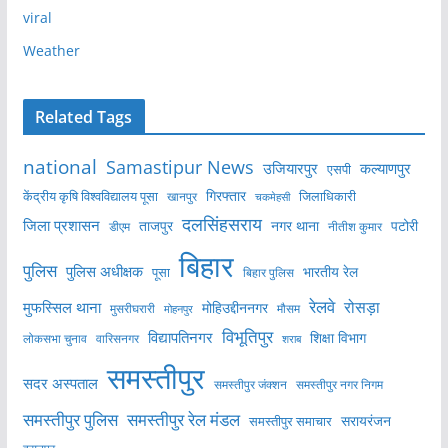
viral
Weather
Related Tags
national
Samastipur News
उजियारपुर
कल्याणपुर
एसपी
केंद्रीय कृषि विश्वविद्यालय पूसा
गिरफ्तार
जिलाधिकारी
खानपुर
चकमेहसी
दलसिंहसराय
जिला प्रशासन
ताजपुर
नगर थाना
पटोरी
डीएम
नीतीश कुमार
बिहार
पुलिस
पुलिस अधीक्षक
भारतीय रेल
पूसा
बिहार पुलिस
रेलवे
मुफस्सिल थाना
रोसड़ा
मोहिउद्दीननगर
मुसरीघरारी
मोहनपुर
मौसम
विभूतिपुर
विद्यापतिनगर
शिक्षा विभाग
लोकसभा चुनाव
वारिसनगर
शराब
समस्तीपुर
सदर अस्पताल
समस्तीपुर नगर निगम
समस्तीपुर जंक्शन
समस्तीपुर पुलिस
समस्तीपुर रेल मंडल
सरायरंजन
समस्तीपुर समाचार