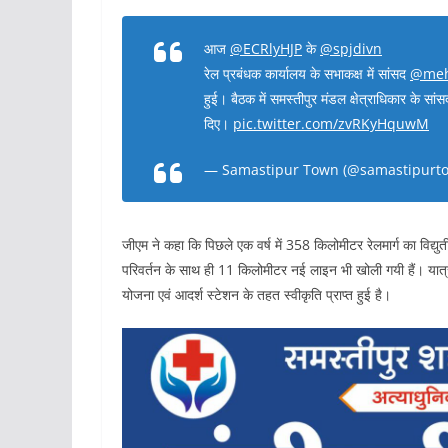
आज
@ECRlyHJP
के
@spjdivn
रेल प्रबंधक कार्यालय के सभाकक्ष में सांसद
@meh
हुई। बैठक में समस्तीपुर मंडल क्षेत्राधिकार के सांस
दिए।
pic.twitter.com/zvRKyHquwM
— Samastipur Town (@samastipurt
जीएम ने कहा कि पिछले एक वर्ष में 358 किलोमीटर रेलमार्ग का विद
परिवर्तन के साथ ही 11 किलोमीटर नई लाइन भी खोली गयी हैं। यात्र
योजना एवं आदर्श स्टेशन के तहत स्वीकृति प्राप्त हुई है।