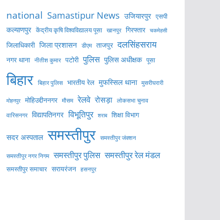
national
Samastipur News
उजियारपुर
एसपी
कल्याणपुर
केंद्रीय कृषि विश्वविद्यालय पूसा
गिरफ्तार
खानपुर
चकमेहसी
दलसिंहसराय
जिला प्रशासन
ताजपुर
जिलाधिकारी
डीएम
पुलिस
पुलिस अधीक्षक
नगर थाना
पटोरी
पूसा
नीतीश कुमार
बिहार
मुफस्सिल थाना
भारतीय रेल
बिहार पुलिस
मुसरीघरारी
रेलवे
रोसड़ा
मोहिउद्दीननगर
लोकसभा चुनाव
मोहनपुर
मौसम
विभूतिपुर
विद्यापतिनगर
शिक्षा विभाग
वारिसनगर
शराब
समस्तीपुर
सदर अस्पताल
समस्तीपुर जंक्शन
समस्तीपुर पुलिस
समस्तीपुर रेल मंडल
समस्तीपुर नगर निगम
सरायरंजन
समस्तीपुर समाचार
हसनपुर