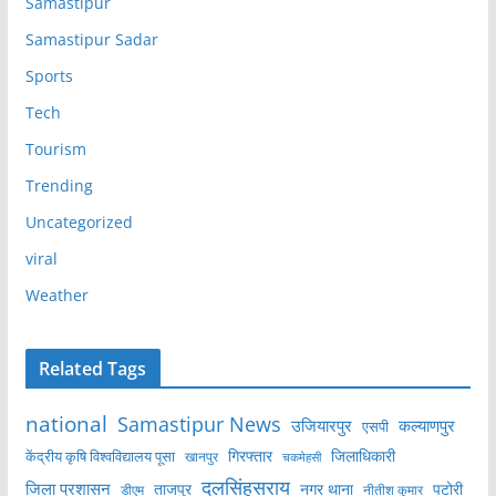
Samastipur
Samastipur Sadar
Sports
Tech
Tourism
Trending
Uncategorized
viral
Weather
Related Tags
national
Samastipur News
उजियारपुर
कल्याणपुर
एसपी
केंद्रीय कृषि विश्वविद्यालय पूसा
गिरफ्तार
जिलाधिकारी
खानपुर
चकमेहसी
दलसिंहसराय
जिला प्रशासन
ताजपुर
नगर थाना
पटोरी
डीएम
नीतीश कुमार