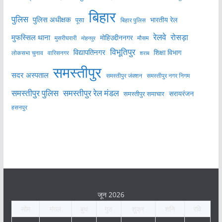
बिहार
पुलिस
पुलिस अधीक्षक
भारतीय रेल
पूसा
बिहार पुलिस
रेलवे
मुफस्सिल थाना
रोसड़ा
मोहिउद्दीननगर
मुसरीघरारी
मोहनपुर
मौसम
विभूतिपुर
विद्यापतिनगर
शिक्षा विभाग
लोकसभा चुनाव
वारिसनगर
शराब
समस्तीपुर
सदर अस्पताल
समस्तीपुर नगर निगम
समस्तीपुर जंक्शन
समस्तीपुर पुलिस
समस्तीपुर रेल मंडल
सरायरंजन
समस्तीपुर समाचार
हसनपुर
जून 2026
सोम
मंगल
बुध
गुरु
शुक्र
शनि
रवि