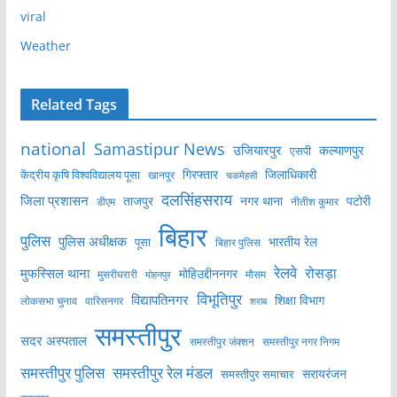
viral
Weather
Related Tags
national
Samastipur News
उजियारपुर
कल्याणपुर
एसपी
केंद्रीय कृषि विश्वविद्यालय पूसा
गिरफ्तार
जिलाधिकारी
खानपुर
चकमेहसी
दलसिंहसराय
जिला प्रशासन
ताजपुर
नगर थाना
पटोरी
डीएम
नीतीश कुमार
बिहार
पुलिस
पुलिस अधीक्षक
भारतीय रेल
पूसा
बिहार पुलिस
रेलवे
मुफस्सिल थाना
रोसड़ा
मोहिउद्दीननगर
मुसरीघरारी
मोहनपुर
मौसम
विभूतिपुर
विद्यापतिनगर
शिक्षा विभाग
लोकसभा चुनाव
वारिसनगर
शराब
समस्तीपुर
सदर अस्पताल
समस्तीपुर नगर निगम
समस्तीपुर जंक्शन
समस्तीपुर पुलिस
समस्तीपुर रेल मंडल
सरायरंजन
समस्तीपुर समाचार