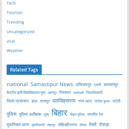
Tech
Tourism
Trending
Uncategorized
viral
Weather
Related Tags
national
Samastipur News
उजियारपुर
कल्याणपुर
एसपी
केंद्रीय कृषि विश्वविद्यालय पूसा
गिरफ्तार
जिलाधिकारी
खानपुर
चकमेहसी
दलसिंहसराय
जिला प्रशासन
ताजपुर
नगर थाना
पटोरी
डीएम
नीतीश कुमार
बिहार
पुलिस
पुलिस अधीक्षक
भारतीय रेल
पूसा
बिहार पुलिस
रेलवे
मुफस्सिल थाना
रोसड़ा
मोहिउद्दीननगर
मुसरीघरारी
मोहनपुर
मौसम