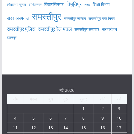
विभूतिपुर
विद्यापतिनगर
शिक्षा विभाग
लोकसभा चुनाव
वारिसनगर
शराब
समस्तीपुर
सदर अस्पताल
समस्तीपुर नगर निगम
समस्तीपुर जंक्शन
समस्तीपुर पुलिस
समस्तीपुर रेल मंडल
सरायरंजन
समस्तीपुर समाचार
हसनपुर
मई 2026
सोम
मंगल
बुध
गुरु
शुक्र
शनि
रवि
1
2
3
4
5
6
7
8
9
10
11
12
13
14
15
16
17