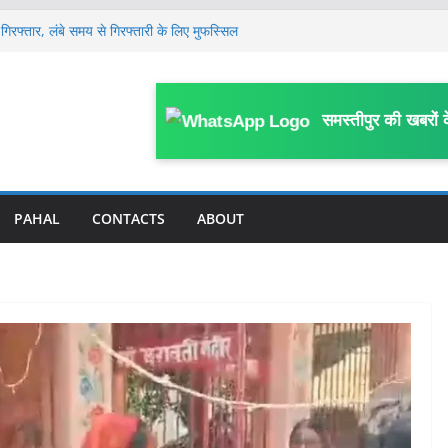
गिरफ्तार, लंबे समय से गिरफ्तारी के लिए मुफस्सिल
ें हाहाकार, प्रदेश से पंचायत तक सभी कमेटी भंग, नई
साल के मासूम की 13 दिन बाद मौ’त, घर के पास
समस्तीपुर की खबरों 
या था हमला
लेकर जिला स्तरीय कार्यशाला आयोजित, विभागीय
 पर FIR; काम में बाधा, आउटसोर्सिंग कर्मियों से
काम प्रभावित करने का आरोप
PAHAL
CONTACTS
ABOUT