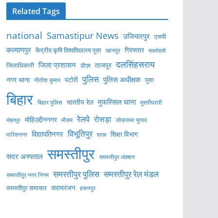
Related Tags
national
Samastipur News
उजियारपुर
एसपी
कल्याणपुर
केंद्रीय कृषि विश्वविद्यालय पूसा
गिरफ्तार
खानपुर
चकमेहसी
दलसिंहसराय
जिला प्रशासन
ताजपुर
जिलाधिकारी
डीएम
पुलिस
पुलिस अधीक्षक
नगर थाना
पटोरी
पूसा
नीतीश कुमार
बिहार
मुफस्सिल थाना
भारतीय रेल
बिहार पुलिस
मुसरीघरारी
रेलवे
रोसड़ा
मोहिउद्दीननगर
लोकसभा चुनाव
मोहनपुर
मौसम
विभूतिपुर
विद्यापतिनगर
शिक्षा विभाग
वारिसनगर
शराब
समस्तीपुर
सदर अस्पताल
समस्तीपुर जंक्शन
समस्तीपुर पुलिस
समस्तीपुर रेल मंडल
समस्तीपुर नगर निगम
सरायरंजन
समस्तीपुर समाचार
हसनपुर