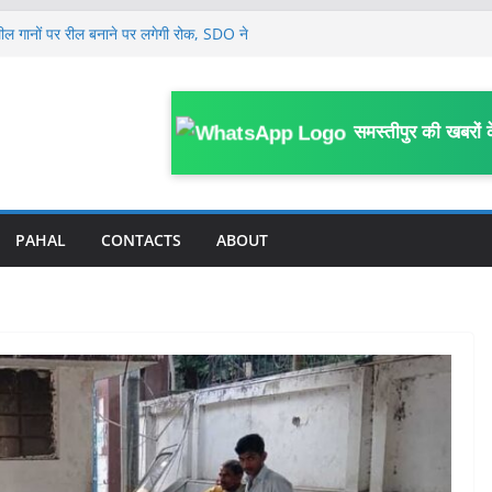
लोगों की समस्याएं सुनीं, अधिकारियों को समयबद्ध
श्लील गानों पर रील बनाने पर लगेगी रोक, SDO ने
यास समिति को दिए आवश्यक कार्रवाई के निर्देश
कर घर से निकली 12वीं की छात्रा, मानव तस्करों
या में बेचा
समस्तीपुर की खबरों 
ांच किट हुई खत्म, वार्ड में भी कोई व्यवस्था नहीं;
ू वार्ड का पोस्टर
श्वत लेने के आरोप में डाटा एंट्री ऑपरेटर, दो दलाल
ार
PAHAL
CONTACTS
ABOUT