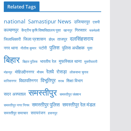
Related Tags
national
Samastipur News
उजियारपुर
एसपी
कल्याणपुर
केंद्रीय कृषि विश्वविद्यालय पूसा
गिरफ्तार
खानपुर
चकमेहसी
दलसिंहसराय
जिला प्रशासन
ताजपुर
जिलाधिकारी
डीएम
पुलिस
पुलिस अधीक्षक
नगर थाना
पटोरी
पूसा
नीतीश कुमार
बिहार
मुफस्सिल थाना
भारतीय रेल
बिहार पुलिस
मुसरीघरारी
रेलवे
रोसड़ा
मोहिउद्दीननगर
लोकसभा चुनाव
मोहनपुर
मौसम
विभूतिपुर
विद्यापतिनगर
शिक्षा विभाग
वारिसनगर
शराब
समस्तीपुर
सदर अस्पताल
समस्तीपुर जंक्शन
समस्तीपुर पुलिस
समस्तीपुर रेल मंडल
समस्तीपुर नगर निगम
सरायरंजन
समस्तीपुर समाचार
हसनपुर