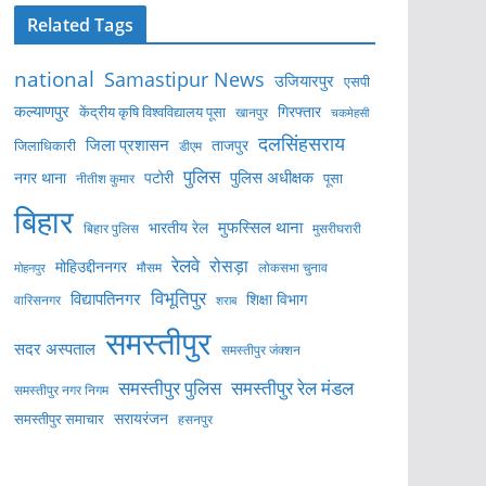
Related Tags
national
Samastipur News
उजियारपुर
एसपी
कल्याणपुर
केंद्रीय कृषि विश्वविद्यालय पूसा
गिरफ्तार
खानपुर
चकमेहसी
दलसिंहसराय
जिला प्रशासन
ताजपुर
जिलाधिकारी
डीएम
पुलिस
पुलिस अधीक्षक
नगर थाना
पटोरी
पूसा
नीतीश कुमार
बिहार
मुफस्सिल थाना
भारतीय रेल
बिहार पुलिस
मुसरीघरारी
रेलवे
रोसड़ा
मोहिउद्दीननगर
लोकसभा चुनाव
मोहनपुर
मौसम
विभूतिपुर
विद्यापतिनगर
शिक्षा विभाग
वारिसनगर
शराब
समस्तीपुर
सदर अस्पताल
समस्तीपुर जंक्शन
समस्तीपुर पुलिस
समस्तीपुर रेल मंडल
समस्तीपुर नगर निगम
सरायरंजन
समस्तीपुर समाचार
हसनपुर