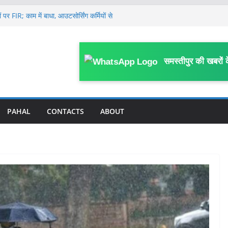
पर FIR; काम में बाधा, आउटसोर्सिंग कर्मियों से
काम प्रभावित करने का आरोप
प, सहरसा के DPO अजीत अमर के 4 ठिकानों पर
ं हाहाकार, प्रदेश से पंचायत तक सभी कमेटी भंग, नई
समस्तीपुर की खबरों 
ाल के मासूम की 13 दिन बाद मौ’त, घर के पास
या था हमला
लेकर जिला स्तरीय कार्यशाला आयोजित, विभागीय
PAHAL
CONTACTS
ABOUT