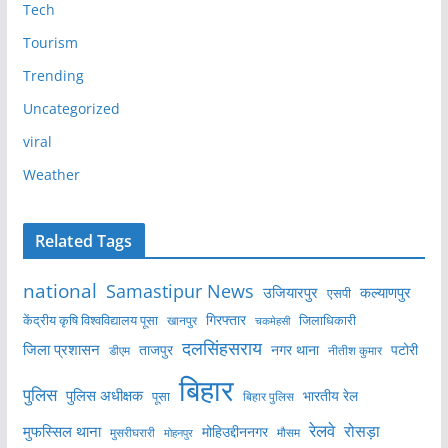
Tech
Tourism
Trending
Uncategorized
viral
Weather
Related Tags
national
Samastipur News
उजियारपुर
कल्याणपुर
एसपी
केंद्रीय कृषि विश्वविद्यालय पूसा
गिरफ्तार
जिलाधिकारी
खानपुर
चकमेहसी
दलसिंहसराय
जिला प्रशासन
ताजपुर
नगर थाना
पटोरी
डीएम
नीतीश कुमार
बिहार
पुलिस
पुलिस अधीक्षक
भारतीय रेल
पूसा
बिहार पुलिस
रेलवे
मुफस्सिल थाना
रोसड़ा
मोहिउद्दीननगर
मुसरीघरारी
मोहनपुर
मौसम