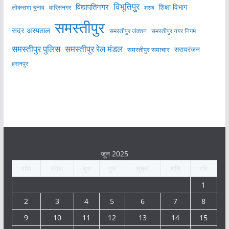
विभूतिपुर
विद्यापतिनगर
शिक्षा विभाग
लोकसभा चुनाव
वारिसनगर
शराब
समस्तीपुर
सदर अस्पताल
समस्तीपुर नगर निगम
समस्तीपुर जंक्शन
समस्तीपुर पुलिस
समस्तीपुर रेल मंडल
सरायरंजन
समस्तीपुर समाचार
हसनपुर
जून 2025
सोम
मंगल
बुध
गुरु
शुक्र
शनि
रवि
1
2
3
4
5
6
7
8
9
10
11
12
13
14
15