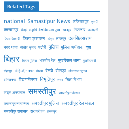
Related Tags
national
Samastipur News
उजियारपुर
एसपी
कल्याणपुर
केंद्रीय कृषि विश्वविद्यालय पूसा
गिरफ्तार
खानपुर
चकमेहसी
दलसिंहसराय
जिला प्रशासन
ताजपुर
जिलाधिकारी
डीएम
पुलिस
पुलिस अधीक्षक
नगर थाना
पटोरी
पूसा
नीतीश कुमार
बिहार
मुफस्सिल थाना
भारतीय रेल
बिहार पुलिस
मुसरीघरारी
रेलवे
रोसड़ा
मोहिउद्दीननगर
लोकसभा चुनाव
मोहनपुर
मौसम
विभूतिपुर
विद्यापतिनगर
शिक्षा विभाग
वारिसनगर
शराब
समस्तीपुर
सदर अस्पताल
समस्तीपुर जंक्शन
समस्तीपुर पुलिस
समस्तीपुर रेल मंडल
समस्तीपुर नगर निगम
सरायरंजन
समस्तीपुर समाचार
हसनपुर