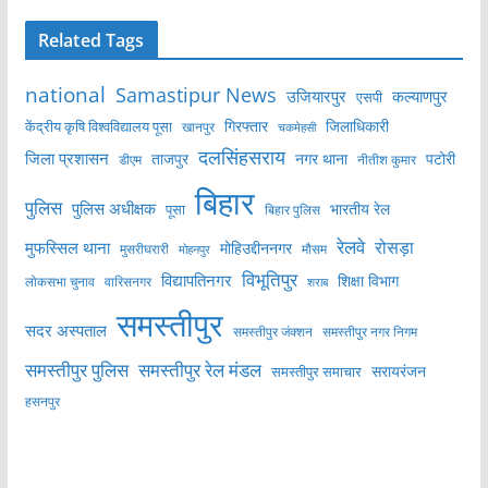
Related Tags
national
Samastipur News
उजियारपुर
कल्याणपुर
एसपी
केंद्रीय कृषि विश्वविद्यालय पूसा
गिरफ्तार
जिलाधिकारी
खानपुर
चकमेहसी
दलसिंहसराय
जिला प्रशासन
ताजपुर
नगर थाना
पटोरी
डीएम
नीतीश कुमार
बिहार
पुलिस
पुलिस अधीक्षक
भारतीय रेल
पूसा
बिहार पुलिस
रेलवे
मुफस्सिल थाना
रोसड़ा
मोहिउद्दीननगर
मुसरीघरारी
मोहनपुर
मौसम
विभूतिपुर
विद्यापतिनगर
शिक्षा विभाग
लोकसभा चुनाव
वारिसनगर
शराब
समस्तीपुर
सदर अस्पताल
समस्तीपुर नगर निगम
समस्तीपुर जंक्शन
समस्तीपुर पुलिस
समस्तीपुर रेल मंडल
सरायरंजन
समस्तीपुर समाचार
हसनपुर