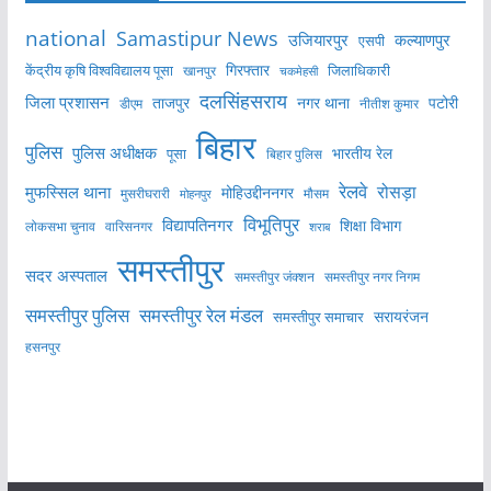
national
Samastipur News
उजियारपुर
कल्याणपुर
एसपी
केंद्रीय कृषि विश्वविद्यालय पूसा
गिरफ्तार
जिलाधिकारी
खानपुर
चकमेहसी
दलसिंहसराय
जिला प्रशासन
ताजपुर
नगर थाना
पटोरी
डीएम
नीतीश कुमार
बिहार
पुलिस
पुलिस अधीक्षक
भारतीय रेल
पूसा
बिहार पुलिस
रेलवे
मुफस्सिल थाना
रोसड़ा
मोहिउद्दीननगर
मुसरीघरारी
मोहनपुर
मौसम
विभूतिपुर
विद्यापतिनगर
शिक्षा विभाग
लोकसभा चुनाव
वारिसनगर
शराब
समस्तीपुर
सदर अस्पताल
समस्तीपुर नगर निगम
समस्तीपुर जंक्शन
समस्तीपुर पुलिस
समस्तीपुर रेल मंडल
सरायरंजन
समस्तीपुर समाचार
हसनपुर