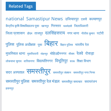
Related Tags
national
Samastipur News
उजियारपुर
कल्याणपुर
एसपी
केंद्रीय कृषि विश्वविद्यालय पूसा
गिरफ्तार
जिलाधिकारी
खानपुर
चकमेहसी
दलसिंहसराय
जिला प्रशासन
ताजपुर
नगर थाना
पटोरी
डीएम
नीतीश कुमार
बिहार
पुलिस
पुलिस अधीक्षक
भारतीय रेल
पूसा
बिहार पुलिस
रेलवे
मुफस्सिल थाना
रोसड़ा
मोहिउद्दीननगर
मुसरीघरारी
मोहनपुर
मौसम
विभूतिपुर
विद्यापतिनगर
शिक्षा विभाग
लोकसभा चुनाव
वारिसनगर
शराब
समस्तीपुर
सदर अस्पताल
समस्तीपुर नगर निगम
समस्तीपुर जंक्शन
समस्तीपुर पुलिस
समस्तीपुर रेल मंडल
सरायरंजन
समस्तीपुर समाचार
हसनपुर