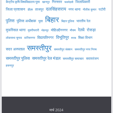
केंद्रीय कृषि विश्वविद्यालय पूसा
गिरफ्तार
जिलाधिकारी
खानपुर
चकमेहसी
दलसिंहसराय
जिला प्रशासन
ताजपुर
नगर थाना
पटोरी
डीएम
नीतीश कुमार
बिहार
पुलिस
पुलिस अधीक्षक
भारतीय रेल
पूसा
बिहार पुलिस
रेलवे
मुफस्सिल थाना
रोसड़ा
मोहिउद्दीननगर
मुसरीघरारी
मोहनपुर
मौसम
विभूतिपुर
विद्यापतिनगर
शिक्षा विभाग
लोकसभा चुनाव
वारिसनगर
शराब
समस्तीपुर
सदर अस्पताल
समस्तीपुर नगर निगम
समस्तीपुर जंक्शन
समस्तीपुर पुलिस
समस्तीपुर रेल मंडल
सरायरंजन
समस्तीपुर समाचार
हसनपुर
मार्च 2024