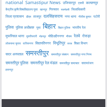
national
Samastipur News
उजियारपुर
कल्याणपुर
एसपी
केंद्रीय कृषि विश्वविद्यालय पूसा
गिरफ्तार
जिलाधिकारी
खानपुर
चकमेहसी
दलसिंहसराय
जिला प्रशासन
ताजपुर
नगर थाना
पटोरी
डीएम
नीतीश कुमार
बिहार
पुलिस
पुलिस अधीक्षक
भारतीय रेल
पूसा
बिहार पुलिस
रेलवे
मुफस्सिल थाना
रोसड़ा
मोहिउद्दीननगर
मुसरीघरारी
मोहनपुर
मौसम
विभूतिपुर
विद्यापतिनगर
शिक्षा विभाग
लोकसभा चुनाव
वारिसनगर
शराब
समस्तीपुर
सदर अस्पताल
समस्तीपुर नगर निगम
समस्तीपुर जंक्शन
समस्तीपुर पुलिस
समस्तीपुर रेल मंडल
सरायरंजन
समस्तीपुर समाचार
हसनपुर