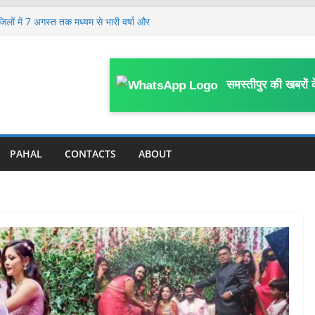
जिलों में 7 अगस्त तक मध्यम से भारी वर्षा और
लेकर जिला स्तरीय कार्यशाला आयोजित, विभागीय
 पर FIR; काम में बाधा, आउटसोर्सिंग कर्मियों से
समस्तीपुर की खबरों 
काम प्रभावित करने का आरोप
गिरफ्तार, लंबे समय से गिरफ्तारी के लिए मुफस्सिल
में संदेहास्पद परिस्थिति में मौ’त, संस्कृत विषय से
ई
PAHAL
CONTACTS
ABOUT