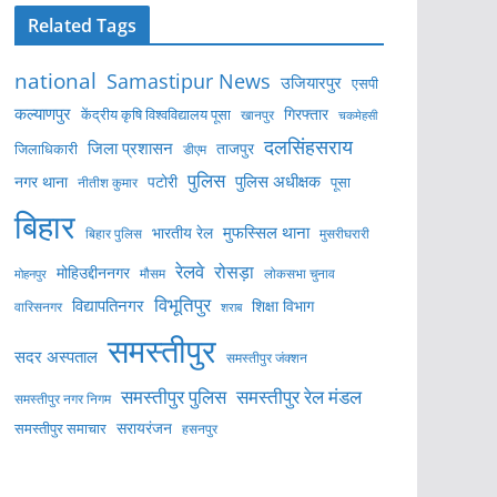
Related Tags
national
Samastipur News
उजियारपुर
एसपी
कल्याणपुर
केंद्रीय कृषि विश्वविद्यालय पूसा
गिरफ्तार
खानपुर
चकमेहसी
दलसिंहसराय
जिला प्रशासन
ताजपुर
जिलाधिकारी
डीएम
पुलिस
पुलिस अधीक्षक
नगर थाना
पटोरी
पूसा
नीतीश कुमार
बिहार
मुफस्सिल थाना
भारतीय रेल
बिहार पुलिस
मुसरीघरारी
रेलवे
रोसड़ा
मोहिउद्दीननगर
लोकसभा चुनाव
मोहनपुर
मौसम
विभूतिपुर
विद्यापतिनगर
शिक्षा विभाग
वारिसनगर
शराब
समस्तीपुर
सदर अस्पताल
समस्तीपुर जंक्शन
समस्तीपुर पुलिस
समस्तीपुर रेल मंडल
समस्तीपुर नगर निगम
सरायरंजन
समस्तीपुर समाचार
हसनपुर