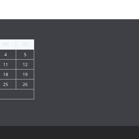
शनि
रवि
4
5
11
12
18
19
25
26