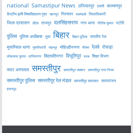
national
Samastipur News
उजियारपुर
कल्याणपुर
एसपी
केंद्रीय कृषि विश्वविद्यालय पूसा
गिरफ्तार
जिलाधिकारी
खानपुर
चकमेहसी
दलसिंहसराय
जिला प्रशासन
ताजपुर
नगर थाना
पटोरी
डीएम
नीतीश कुमार
बिहार
पुलिस
पुलिस अधीक्षक
भारतीय रेल
पूसा
बिहार पुलिस
रेलवे
मुफस्सिल थाना
रोसड़ा
मोहिउद्दीननगर
मुसरीघरारी
मोहनपुर
मौसम
विभूतिपुर
विद्यापतिनगर
शिक्षा विभाग
लोकसभा चुनाव
वारिसनगर
शराब
समस्तीपुर
सदर अस्पताल
समस्तीपुर नगर निगम
समस्तीपुर जंक्शन
समस्तीपुर पुलिस
समस्तीपुर रेल मंडल
सरायरंजन
समस्तीपुर समाचार
हसनपुर