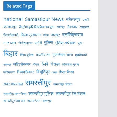
Related Tags
national
Samastipur News
उजियारपुर
एसपी
कल्याणपुर
केंद्रीय कृषि विश्वविद्यालय पूसा
गिरफ्तार
खानपुर
चकमेहसी
दलसिंहसराय
जिला प्रशासन
ताजपुर
जिलाधिकारी
डीएम
पुलिस
पुलिस अधीक्षक
नगर थाना
पटोरी
पूसा
नीतीश कुमार
बिहार
मुफस्सिल थाना
भारतीय रेल
बिहार पुलिस
मुसरीघरारी
रेलवे
रोसड़ा
मोहिउद्दीननगर
लोकसभा चुनाव
मोहनपुर
मौसम
विभूतिपुर
विद्यापतिनगर
शिक्षा विभाग
वारिसनगर
शराब
समस्तीपुर
सदर अस्पताल
समस्तीपुर जंक्शन
समस्तीपुर पुलिस
समस्तीपुर रेल मंडल
समस्तीपुर नगर निगम
सरायरंजन
समस्तीपुर समाचार
हसनपुर