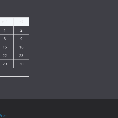
शनि
रवि
1
2
8
9
15
16
22
23
29
30
ress
.