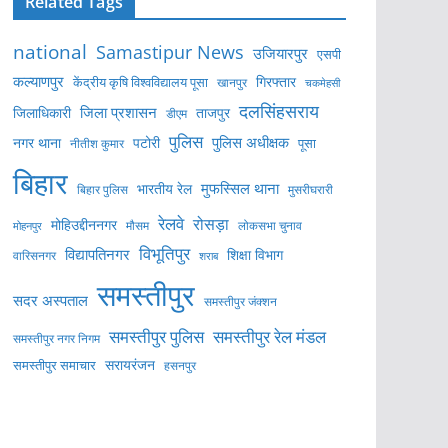
Related Tags
national
Samastipur News
उजियारपुर
एसपी
कल्याणपुर
केंद्रीय कृषि विश्वविद्यालय पूसा
गिरफ्तार
खानपुर
चकमेहसी
दलसिंहसराय
जिला प्रशासन
ताजपुर
जिलाधिकारी
डीएम
पुलिस
पुलिस अधीक्षक
नगर थाना
पटोरी
पूसा
नीतीश कुमार
बिहार
मुफस्सिल थाना
भारतीय रेल
बिहार पुलिस
मुसरीघरारी
रेलवे
रोसड़ा
मोहिउद्दीननगर
लोकसभा चुनाव
मोहनपुर
मौसम
विभूतिपुर
विद्यापतिनगर
शिक्षा विभाग
वारिसनगर
शराब
समस्तीपुर
सदर अस्पताल
समस्तीपुर जंक्शन
समस्तीपुर पुलिस
समस्तीपुर रेल मंडल
समस्तीपुर नगर निगम
सरायरंजन
समस्तीपुर समाचार
हसनपुर