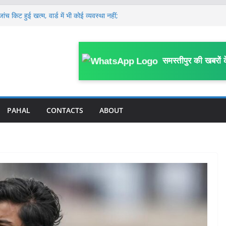
ांच किट हुई खत्म, वार्ड में भी कोई व्यवस्था नहीं;
ू वार्ड का पोस्टर
गश्ती वाहन, ड्राइवर की मौत, दारोगा समेत 3
यरत महिला कर्मियों ने कानूनगो पर लगाया अभद्र
समस्तीपुर की खबरों 
का आरोप
्रामीण कार्य विभाग के कर्मी की सड़क हादसे में मौ’त
कर घर से निकली 12वीं की छात्रा, मानव तस्करों
या में बेचा
PAHAL
CONTACTS
ABOUT