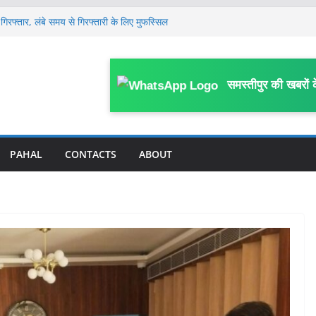
गिरफ्तार, लंबे समय से गिरफ्तारी के लिए मुफस्सिल
ें हाहाकार, प्रदेश से पंचायत तक सभी कमेटी भंग, नई
साल के मासूम की 13 दिन बाद मौ’त, घर के पास
समस्तीपुर की खबरों 
या था हमला
लेकर जिला स्तरीय कार्यशाला आयोजित, विभागीय
 पर FIR; काम में बाधा, आउटसोर्सिंग कर्मियों से
काम प्रभावित करने का आरोप
PAHAL
CONTACTS
ABOUT