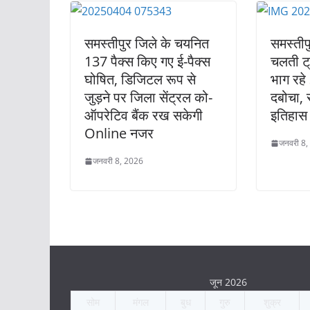
समस्तीपुर जिले के चयनित
समस्तीप
137 पैक्स किए गए ई-पैक्स
चलती ट्
घोषित, डिजिटल रूप से
भाग रहे
जुड़ने पर जिला सेंट्रल को-
दबोचा, 
ऑपरेटिव बैंक रख सकेगी
इतिहास
Online नजर
जनवरी 8,
जनवरी 8, 2026
जून 2026
सोम
मंगल
बुध
गुरु
शुक्र