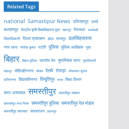
Related Tags
national
Samastipur News
उजियारपुर
एसपी
कल्याणपुर
केंद्रीय कृषि विश्वविद्यालय पूसा
गिरफ्तार
खानपुर
चकमेहसी
दलसिंहसराय
जिला प्रशासन
ताजपुर
जिलाधिकारी
डीएम
पुलिस
पुलिस अधीक्षक
नगर थाना
पटोरी
पूसा
नीतीश कुमार
बिहार
मुफस्सिल थाना
भारतीय रेल
बिहार पुलिस
मुसरीघरारी
रेलवे
रोसड़ा
मोहिउद्दीननगर
लोकसभा चुनाव
मोहनपुर
मौसम
विभूतिपुर
विद्यापतिनगर
शिक्षा विभाग
वारिसनगर
शराब
समस्तीपुर
सदर अस्पताल
समस्तीपुर जंक्शन
समस्तीपुर पुलिस
समस्तीपुर रेल मंडल
समस्तीपुर नगर निगम
सरायरंजन
समस्तीपुर समाचार
हसनपुर