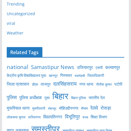
Trending
Uncategorized
viral
Weather
Related Tags
national
Samastipur News
उजियारपुर
कल्याणपुर
एसपी
केंद्रीय कृषि विश्वविद्यालय पूसा
गिरफ्तार
जिलाधिकारी
खानपुर
चकमेहसी
दलसिंहसराय
जिला प्रशासन
ताजपुर
नगर थाना
पटोरी
डीएम
नीतीश कुमार
बिहार
पुलिस
पुलिस अधीक्षक
भारतीय रेल
पूसा
बिहार पुलिस
रेलवे
मुफस्सिल थाना
रोसड़ा
मोहिउद्दीननगर
मुसरीघरारी
मोहनपुर
मौसम
विभूतिपुर
विद्यापतिनगर
शिक्षा विभाग
लोकसभा चुनाव
वारिसनगर
शराब
समस्तीपुर
सदर अस्पताल
समस्तीपुर नगर निगम
समस्तीपुर जंक्शन