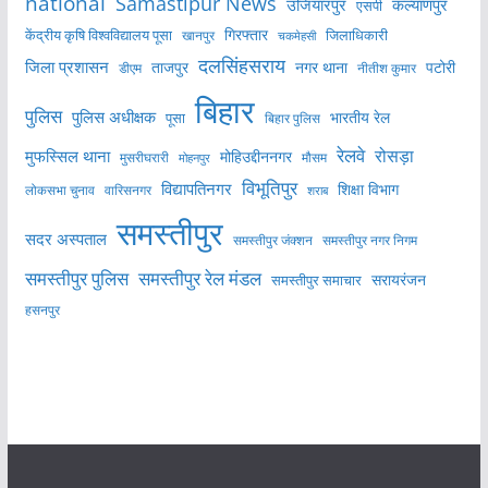
national
Samastipur News
उजियारपुर
कल्याणपुर
एसपी
केंद्रीय कृषि विश्वविद्यालय पूसा
गिरफ्तार
जिलाधिकारी
खानपुर
चकमेहसी
दलसिंहसराय
जिला प्रशासन
ताजपुर
नगर थाना
पटोरी
डीएम
नीतीश कुमार
बिहार
पुलिस
पुलिस अधीक्षक
भारतीय रेल
पूसा
बिहार पुलिस
रेलवे
मुफस्सिल थाना
रोसड़ा
मोहिउद्दीननगर
मुसरीघरारी
मोहनपुर
मौसम
विभूतिपुर
विद्यापतिनगर
शिक्षा विभाग
लोकसभा चुनाव
वारिसनगर
शराब
समस्तीपुर
सदर अस्पताल
समस्तीपुर नगर निगम
समस्तीपुर जंक्शन
समस्तीपुर पुलिस
समस्तीपुर रेल मंडल
सरायरंजन
समस्तीपुर समाचार
हसनपुर