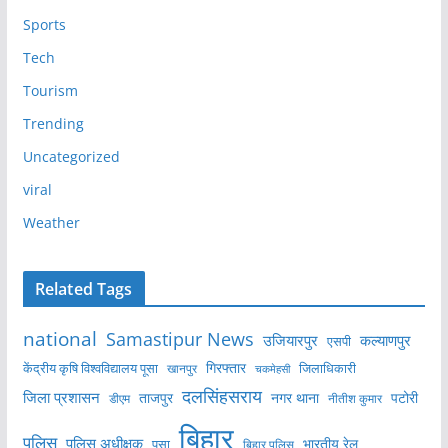
Sports
Tech
Tourism
Trending
Uncategorized
viral
Weather
Related Tags
national
Samastipur News
उजियारपुर
कल्याणपुर
एसपी
केंद्रीय कृषि विश्वविद्यालय पूसा
गिरफ्तार
जिलाधिकारी
खानपुर
चकमेहसी
दलसिंहसराय
जिला प्रशासन
ताजपुर
नगर थाना
पटोरी
डीएम
नीतीश कुमार
बिहार
पुलिस
पुलिस अधीक्षक
भारतीय रेल
पूसा
बिहार पुलिस