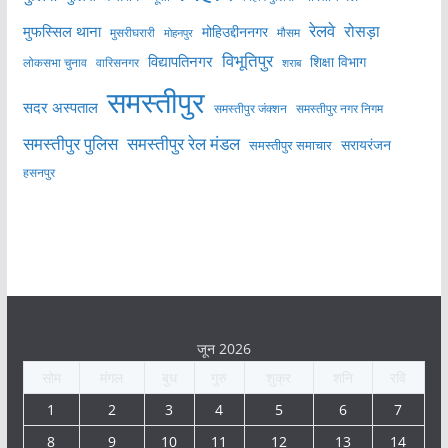
रेलवे
मुफस्सिल थाना
रोसड़ा
मोहिउद्दीननगर
मुसरीघरारी
मोहनपुर
मौसम
विभूतिपुर
विद्यापतिनगर
शिक्षा विभाग
लोकसभा चुनाव
वारिसनगर
शराब
समस्तीपुर
सदर अस्पताल
समस्तीपुर नगर निगम
समस्तीपुर जंक्शन
समस्तीपुर पुलिस
समस्तीपुर रेल मंडल
सरायरंजन
समस्तीपुर समाचार
हसनपुर
जून 2026
सोम
मंगल
बुध
गुरु
शुक्र
शनि
रवि
1
2
3
4
5
6
7
8
9
10
11
12
13
14