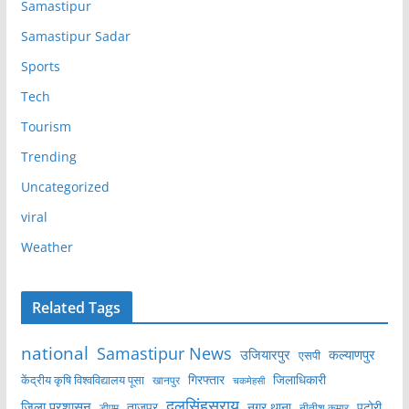
Samastipur
Samastipur Sadar
Sports
Tech
Tourism
Trending
Uncategorized
viral
Weather
Related Tags
national
Samastipur News
उजियारपुर
कल्याणपुर
एसपी
केंद्रीय कृषि विश्वविद्यालय पूसा
गिरफ्तार
जिलाधिकारी
खानपुर
चकमेहसी
दलसिंहसराय
जिला प्रशासन
ताजपुर
नगर थाना
पटोरी
डीएम
नीतीश कुमार