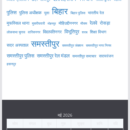
बिहार
पुलिस
पुलिस अधीक्षक
भारतीय रेल
पूसा
बिहार पुलिस
रेलवे
मुफस्सिल थाना
रोसड़ा
मोहिउद्दीननगर
मुसरीघरारी
मोहनपुर
मौसम
विभूतिपुर
विद्यापतिनगर
शिक्षा विभाग
लोकसभा चुनाव
वारिसनगर
शराब
समस्तीपुर
सदर अस्पताल
समस्तीपुर नगर निगम
समस्तीपुर जंक्शन
समस्तीपुर पुलिस
समस्तीपुर रेल मंडल
सरायरंजन
समस्तीपुर समाचार
हसनपुर
मई 2026
सोम
मंगल
बुध
गुरु
शुक्र
शनि
रवि