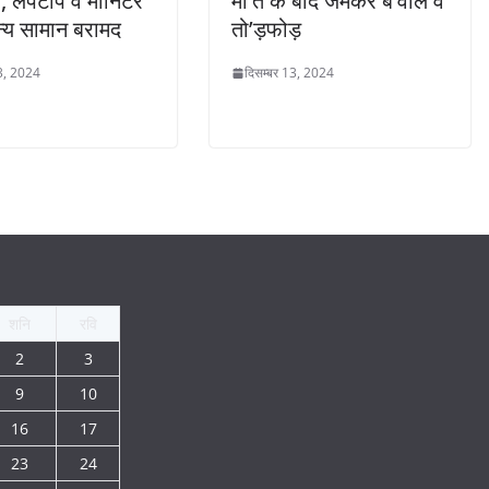
र, लैपटॉप व माॅनिटर
मौ’त के बाद जमकर ब’वाल व
्य सामान बरामद
तो’ड़फोड़
13, 2024
दिसम्बर 13, 2024
शनि
रवि
2
3
9
10
16
17
23
24