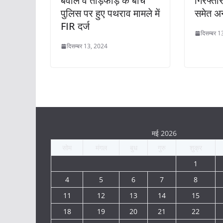
बवाल व तोड़फोड़ के बीच
गिरफ्ता
पुलिस पर हुए पथराव मामले में
समेत अन
FIR दर्ज
दिसम्बर 
दिसम्बर 13, 2024
मई 2026
सोम
मंगल
बुध
गुरु
शुक्र
1
4
5
6
7
8
11
12
13
14
15
18
19
20
21
22