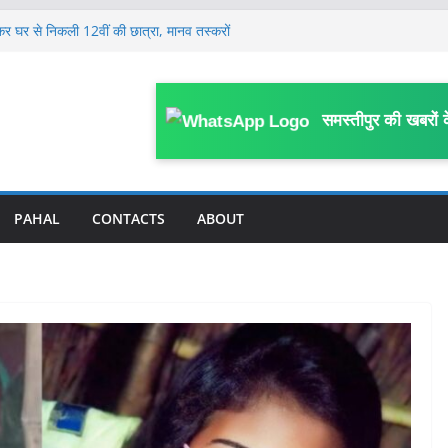
कर घर से निकली 12वीं की छात्रा, मानव तस्करों
या में बेचा
 की कथित साजिश से हड़कंप, जेल अधीक्षक समेत
गश्ती वाहन, ड्राइवर की मौत, दारोगा समेत 3
समस्तीपुर की खबरों 
यरत महिला कर्मियों ने कानूनगो पर लगाया अभद्र
का आरोप
्रामीण कार्य विभाग के कर्मी की सड़क हादसे में मौ’त
PAHAL
CONTACTS
ABOUT