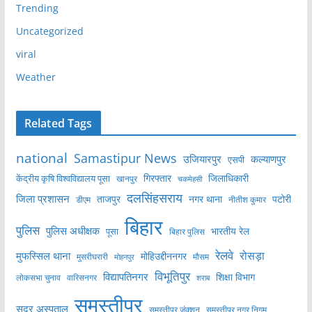
Trending
Uncategorized
viral
Weather
Related Tags
national
Samastipur News
उजियारपुर
कल्याणपुर
एसपी
केंद्रीय कृषि विश्वविद्यालय पूसा
गिरफ्तार
जिलाधिकारी
खानपुर
चकमेहसी
दलसिंहसराय
जिला प्रशासन
ताजपुर
नगर थाना
पटोरी
डीएम
नीतीश कुमार
बिहार
पुलिस
पुलिस अधीक्षक
भारतीय रेल
पूसा
बिहार पुलिस
रेलवे
मुफस्सिल थाना
रोसड़ा
मोहिउद्दीननगर
मुसरीघरारी
मोहनपुर
मौसम
विभूतिपुर
विद्यापतिनगर
शिक्षा विभाग
लोकसभा चुनाव
वारिसनगर
शराब
समस्तीपुर
सदर अस्पताल
समस्तीपुर नगर निगम
समस्तीपुर जंक्शन