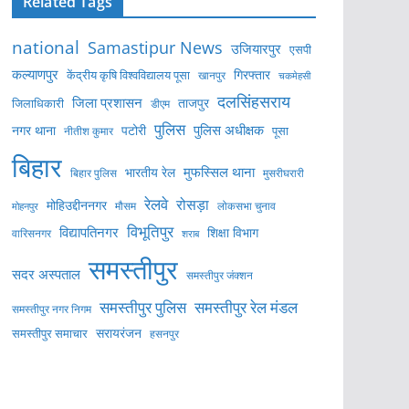
Related Tags
national
Samastipur News
उजियारपुर
एसपी
कल्याणपुर
केंद्रीय कृषि विश्वविद्यालय पूसा
गिरफ्तार
खानपुर
चकमेहसी
दलसिंहसराय
जिला प्रशासन
ताजपुर
जिलाधिकारी
डीएम
पुलिस
पुलिस अधीक्षक
नगर थाना
पटोरी
पूसा
नीतीश कुमार
बिहार
मुफस्सिल थाना
भारतीय रेल
बिहार पुलिस
मुसरीघरारी
रेलवे
रोसड़ा
मोहिउद्दीननगर
लोकसभा चुनाव
मोहनपुर
मौसम
विभूतिपुर
विद्यापतिनगर
शिक्षा विभाग
वारिसनगर
शराब
समस्तीपुर
सदर अस्पताल
समस्तीपुर जंक्शन
समस्तीपुर पुलिस
समस्तीपुर रेल मंडल
समस्तीपुर नगर निगम
सरायरंजन
समस्तीपुर समाचार
हसनपुर