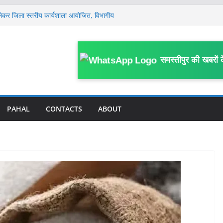
साल के मासूम की 13 दिन बाद मौ’त, घर के पास
या था हमला
लेकर जिला स्तरीय कार्यशाला आयोजित, विभागीय
ं, मामला खत्म किया जाए: सुप्रीम कोर्ट में बिहार
समस्तीपुर की खबरों 
प, सहरसा के DPO अजीत अमर के 4 ठिकानों पर
ें हाहाकार, प्रदेश से पंचायत तक सभी कमेटी भंग, नई
PAHAL
CONTACTS
ABOUT