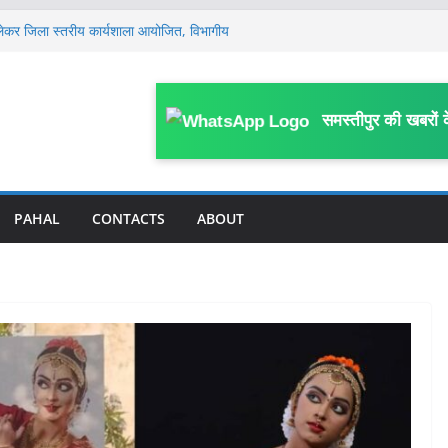
लेकर जिला स्तरीय कार्यशाला आयोजित, विभागीय
ं, मामला खत्म किया जाए: सुप्रीम कोर्ट में बिहार
प, सहरसा के DPO अजीत अमर के 4 ठिकानों पर
समस्तीपुर की खबरों 
ें हाहाकार, प्रदेश से पंचायत तक सभी कमेटी भंग, नई
साल के मासूम की 13 दिन बाद मौ’त, घर के पास
या था हमला
PAHAL
CONTACTS
ABOUT