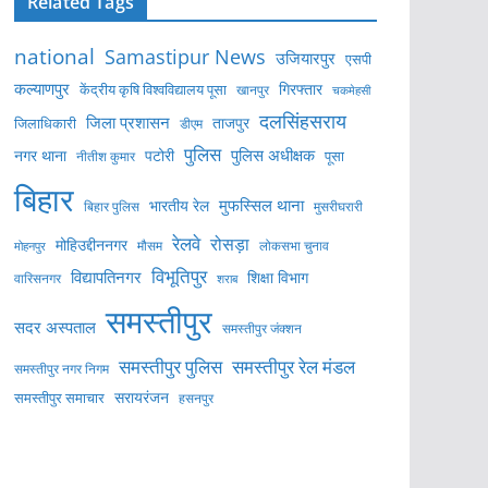
Related Tags
national
Samastipur News
उजियारपुर
एसपी
कल्याणपुर
केंद्रीय कृषि विश्वविद्यालय पूसा
गिरफ्तार
खानपुर
चकमेहसी
दलसिंहसराय
जिला प्रशासन
ताजपुर
जिलाधिकारी
डीएम
पुलिस
पुलिस अधीक्षक
नगर थाना
पटोरी
पूसा
नीतीश कुमार
बिहार
मुफस्सिल थाना
भारतीय रेल
बिहार पुलिस
मुसरीघरारी
रेलवे
रोसड़ा
मोहिउद्दीननगर
लोकसभा चुनाव
मोहनपुर
मौसम
विभूतिपुर
विद्यापतिनगर
शिक्षा विभाग
वारिसनगर
शराब
समस्तीपुर
सदर अस्पताल
समस्तीपुर जंक्शन
समस्तीपुर पुलिस
समस्तीपुर रेल मंडल
समस्तीपुर नगर निगम
सरायरंजन
समस्तीपुर समाचार
हसनपुर