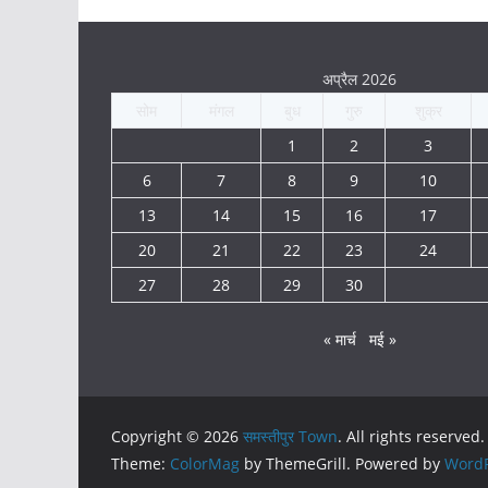
अप्रैल 2026
सोम
मंगल
बुध
गुरु
शुक्र
1
2
3
6
7
8
9
10
13
14
15
16
17
20
21
22
23
24
27
28
29
30
« मार्च
मई »
Copyright © 2026
समस्तीपुर Town
. All rights reserved.
Theme:
ColorMag
by ThemeGrill. Powered by
WordP