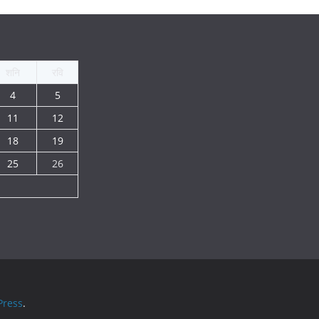
शनि
रवि
4
5
11
12
18
19
25
26
ress
.