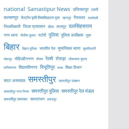
national
Samastipur News
उजियारपुर
एसपी
कल्याणपुर
केंद्रीय कृषि विश्वविद्यालय पूसा
गिरफ्तार
खानपुर
चकमेहसी
दलसिंहसराय
जिला प्रशासन
ताजपुर
जिलाधिकारी
डीएम
पुलिस
पुलिस अधीक्षक
नगर थाना
पटोरी
पूसा
नीतीश कुमार
बिहार
मुफस्सिल थाना
भारतीय रेल
बिहार पुलिस
मुसरीघरारी
रेलवे
रोसड़ा
मोहिउद्दीननगर
लोकसभा चुनाव
मोहनपुर
मौसम
विभूतिपुर
विद्यापतिनगर
शिक्षा विभाग
वारिसनगर
शराब
समस्तीपुर
सदर अस्पताल
समस्तीपुर जंक्शन
समस्तीपुर पुलिस
समस्तीपुर रेल मंडल
समस्तीपुर नगर निगम
सरायरंजन
समस्तीपुर समाचार
हसनपुर